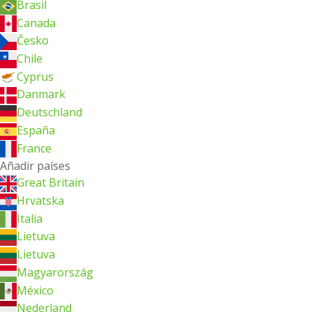
Brasil
Canada
Česko
Chile
Cyprus
Danmark
Deutschland
España
France
Añadir países
Great Britain
Hrvatska
Italia
Lietuva
Lietuva
Magyarország
México
Nederland