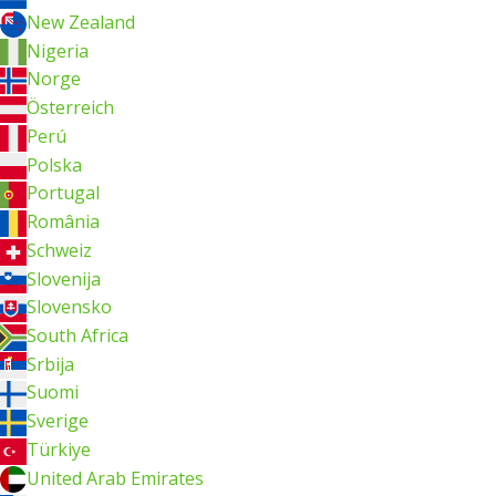
New Zealand
Nigeria
Norge
Österreich
Perú
Polska
Portugal
România
Schweiz
Slovenija
Slovensko
South Africa
Srbija
Suomi
Sverige
Türkiye
United Arab Emirates