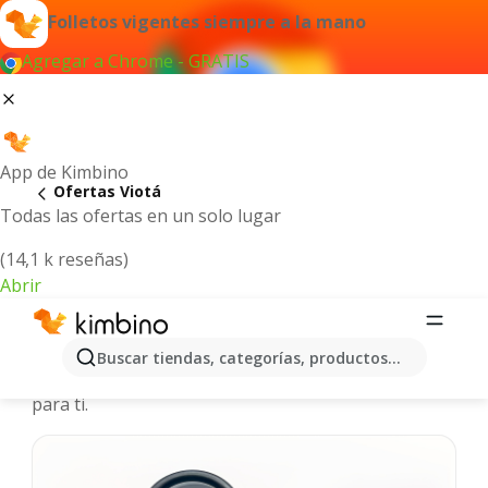
Folletos vigentes siempre a la mano
Agregar a Chrome - GRATIS
App de Kimbino
Ofertas Viotá
Todas las ofertas en un solo lugar
(14,1 k reseñas)
Abrir
Viotá - Catálogos de ofertas
Buscar tiendas, categorías, productos...
Seleccionamos las últimas y más populares ofertas
para ti.