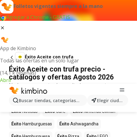
Folletos vigentes siempre a la mano
Agregar a Chrome - GRATIS
App de Kimbino
Éxito Aceite con trufa
Todas las ofertas en un solo lugar
Éxito Aceite con trufa precio -
(14,1 k reseñas)
catálogos y ofertas Agosto 2026
Abrir
No hemos encontrado resultados para este
término.
Más productos en tiendas Éxito
Buscar tiendas, categorías, productos...
Elegir ciudad
Éxito
Noticias
Éxito
Café
Éxito
Nintendo Switch
Éxito
Hamburguesas
Éxito
Ashwagandha
Éxito
Hamburguesa
Éxito
Pizza
Éxito
LEGO