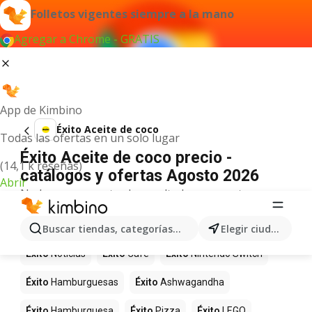
Folletos vigentes siempre a la mano
Agregar a Chrome - GRATIS
App de Kimbino
Éxito Aceite de coco
Todas las ofertas en un solo lugar
Éxito Aceite de coco precio -
(14,1 k reseñas)
catálogos y ofertas Agosto 2026
Abrir
No hemos encontrado resultados para este
término.
Más productos en tiendas Éxito
Buscar tiendas, categorías, productos...
Elegir ciudad
Éxito
Noticias
Éxito
Café
Éxito
Nintendo Switch
Éxito
Hamburguesas
Éxito
Ashwagandha
Éxito
Hamburguesa
Éxito
Pizza
Éxito
LEGO