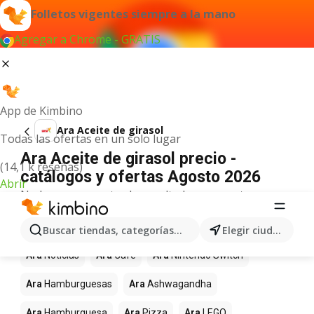
Folletos vigentes siempre a la mano
Agregar a Chrome - GRATIS
App de Kimbino
Ara Aceite de girasol
Todas las ofertas en un solo lugar
Ara Aceite de girasol precio -
(14,1 k reseñas)
catálogos y ofertas Agosto 2026
Abrir
No hemos encontrado resultados para este
término.
Más productos en tiendas Ara
Buscar tiendas, categorías, productos...
Elegir ciudad
Ara
Noticias
Ara
Café
Ara
Nintendo Switch
Ara
Hamburguesas
Ara
Ashwagandha
Ara
Hamburguesa
Ara
Pizza
Ara
LEGO