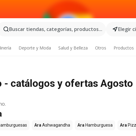
Buscar tiendas, categorías, productos...
Elegir 
inería
Deporte y Moda
Salud y Belleza
Otros
Productos
o - catálogos y ofertas Agosto
no.
a
amburguesas
Ara
Ashwagandha
Ara
Hamburguesa
Ara
Piz