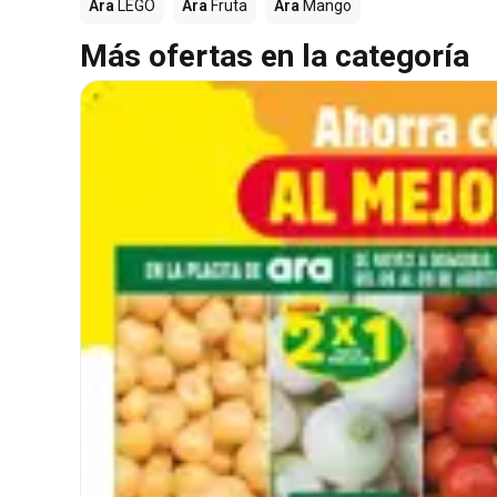
Ara
LEGO
Ara
Fruta
Ara
Mango
Más ofertas en la categoría