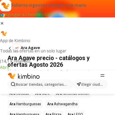
Folletos vigentes siempre a la mano
Agregar a Chrome - GRATIS
App de Kimbino
Ara Agave
Todas las ofertas en un solo lugar
Ara Agave precio - catálogos y
(14,1 k reseñas)
ofertas Agosto 2026
Abrir
No hemos encontrado resultados para este
término.
Más productos en tiendas Ara
Buscar tiendas, categorías, productos...
Elegir ciudad
Ara
Noticias
Ara
Café
Ara
Nintendo Switch
Ara
Hamburguesas
Ara
Ashwagandha
Ara
Hamburguesa
Ara
Pizza
Ara
LEGO