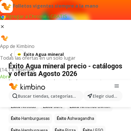
Folletos vigentes siempre a la mano
Agregar a Chrome - GRATIS
App de Kimbino
Éxito Agua mineral
Todas las ofertas en un solo lugar
Éxito Agua mineral precio - catálogos
(14,1 k reseñas)
y ofertas Agosto 2026
Abrir
No hemos encontrado resultados para este
término.
Más productos en tiendas Éxito
Buscar tiendas, categorías, productos...
Elegir ciudad
Éxito
Noticias
Éxito
Café
Éxito
Nintendo Switch
Éxito
Hamburguesas
Éxito
Ashwagandha
Éxito
Hamburguesa
Éxito
Pizza
Éxito
LEGO