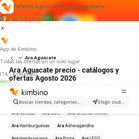
Folletos vigentes siempre a la mano
Agregar a Chrome - GRATIS
App de Kimbino
Ara Aguacate
Todas las ofertas en un solo lugar
Ara Aguacate precio - catálogos y
(14,1 k reseñas)
ofertas Agosto 2026
Abrir
No hemos encontrado resultados para este
término.
Más productos en tiendas Ara
Buscar tiendas, categorías, productos...
Elegir ciudad
Ara
Noticias
Ara
Café
Ara
Nintendo Switch
Ara
Hamburguesas
Ara
Ashwagandha
Ara
Hamburguesa
Ara
Pizza
Ara
LEGO