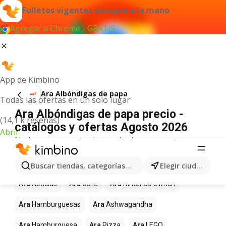
Folletos vigentes siempre a la mano
Agregar a Chrome - GRATIS
App de Kimbino
Ara Albóndigas de papa
Todas las ofertas en un solo lugar
Ara Albóndigas de papa precio -
(14,1 k reseñas)
catálogos y ofertas Agosto 2026
Abrir
No hemos encontrado resultados para este
término.
Más productos en tiendas Ara
Buscar tiendas, categorías, productos...
Elegir ciudad
Ara
Noticias
Ara
Café
Ara
Nintendo Switch
Ara
Hamburguesas
Ara
Ashwagandha
Ara
Hamburguesa
Ara
Pizza
Ara
LEGO