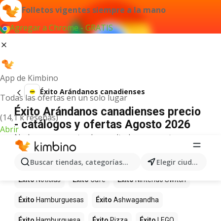
Folletos vigentes siempre a la mano
Agregar a Chrome - GRATIS
App de Kimbino
Éxito Arándanos canadienses
Todas las ofertas en un solo lugar
Éxito Arándanos canadienses precio
(14,1 k reseñas)
- catálogos y ofertas Agosto 2026
Abrir
No hemos encontrado resultados para este
término.
Más productos en tiendas Éxito
Buscar tiendas, categorías, productos...
Elegir ciudad
Éxito
Noticias
Éxito
Café
Éxito
Nintendo Switch
Éxito
Hamburguesas
Éxito
Ashwagandha
Éxito
Hamburguesa
Éxito
Pizza
Éxito
LEGO