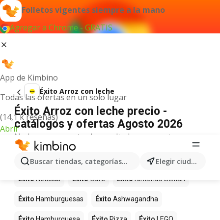
Folletos vigentes siempre a la mano
Agregar a Chrome - GRATIS
App de Kimbino
Éxito Arroz con leche
Todas las ofertas en un solo lugar
Éxito Arroz con leche precio -
(14,1 k reseñas)
catálogos y ofertas Agosto 2026
Abrir
No hemos encontrado resultados para este
término.
Más productos en tiendas Éxito
Buscar tiendas, categorías, productos...
Elegir ciudad
Éxito
Noticias
Éxito
Café
Éxito
Nintendo Switch
Éxito
Hamburguesas
Éxito
Ashwagandha
Éxito
Hamburguesa
Éxito
Pizza
Éxito
LEGO