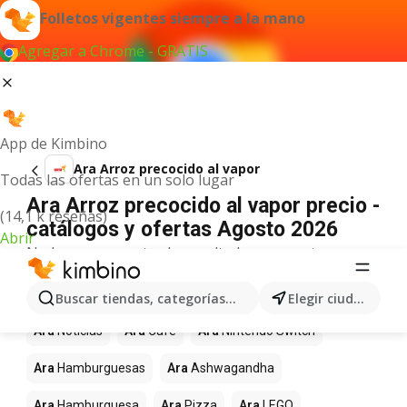
Folletos vigentes siempre a la mano
Agregar a Chrome - GRATIS
App de Kimbino
Ara Arroz precocido al vapor
Todas las ofertas en un solo lugar
Ara Arroz precocido al vapor precio -
(14,1 k reseñas)
catálogos y ofertas Agosto 2026
Abrir
No hemos encontrado resultados para este
término.
Más productos en tiendas Ara
Buscar tiendas, categorías, productos...
Elegir ciudad
Ara
Noticias
Ara
Café
Ara
Nintendo Switch
Ara
Hamburguesas
Ara
Ashwagandha
Ara
Hamburguesa
Ara
Pizza
Ara
LEGO