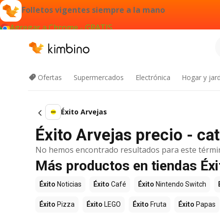
Folletos vigentes siempre a la mano
Agregar a Chrome - GRATIS
Ofertas
Supermercados
Electrónica
Hogar y jard
Éxito Arvejas
Éxito Arvejas precio - c
No hemos encontrado resultados para este térmi
Más productos en tiendas Éxi
Éxito
Noticias
Éxito
Café
Éxito
Nintendo Switch
Éxito
Pizza
Éxito
LEGO
Éxito
Fruta
Éxito
Papas