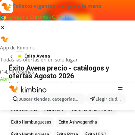
Folletos vigentes siempre a la mano
Agregar a Chrome - GRATIS
App de Kimbino
Éxito Avena
Todas las ofertas en un solo lugar
Éxito Avena precio - catálogos y
(14,1 k reseñas)
ofertas Agosto 2026
Abrir
No hemos encontrado resultados para este
término.
Más productos en tiendas Éxito
Buscar tiendas, categorías, productos...
Elegir ciudad
Éxito
Noticias
Éxito
Café
Éxito
Nintendo Switch
Éxito
Hamburguesas
Éxito
Ashwagandha
Éxito
Hamburguesa
Éxito
Pizza
Éxito
LEGO