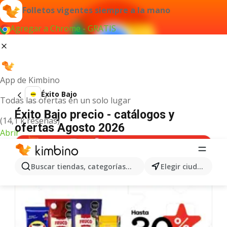
Folletos vigentes siempre a la mano
Agregar a Chrome - GRATIS
App de Kimbino
Éxito Bajo
Todas las ofertas en un solo lugar
Éxito Bajo precio - catálogos y
(14,1 k reseñas)
ofertas Agosto 2026
Abrir
Buscar tiendas, categorías, productos...
Elegir ciudad