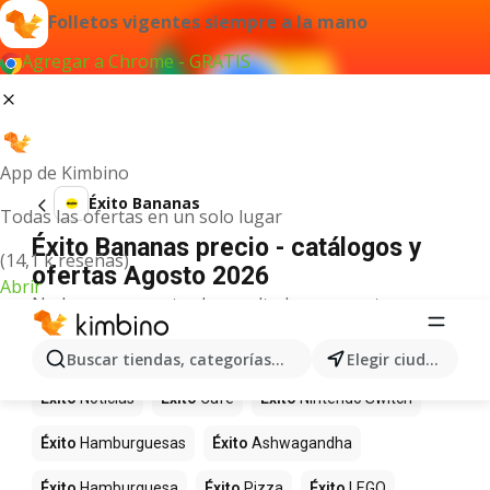
Folletos vigentes siempre a la mano
Agregar a Chrome - GRATIS
App de Kimbino
Éxito Bananas
Todas las ofertas en un solo lugar
Éxito Bananas precio - catálogos y
(14,1 k reseñas)
ofertas Agosto 2026
Abrir
No hemos encontrado resultados para este
término.
Más productos en tiendas Éxito
Buscar tiendas, categorías, productos...
Elegir ciudad
Éxito
Noticias
Éxito
Café
Éxito
Nintendo Switch
Éxito
Hamburguesas
Éxito
Ashwagandha
Éxito
Hamburguesa
Éxito
Pizza
Éxito
LEGO