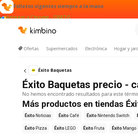
Folletos vigentes siempre a la mano
Agregar a Chrome - GRATIS
Ofertas
Supermercados
Electrónica
Hogar y jard
Éxito Baquetas
Éxito Baquetas precio - 
No hemos encontrado resultados para este térmi
Más productos en tiendas Éxi
Éxito
Noticias
Éxito
Café
Éxito
Nintendo Switch
Éxito
Pizza
Éxito
LEGO
Éxito
Fruta
Éxito
Mango