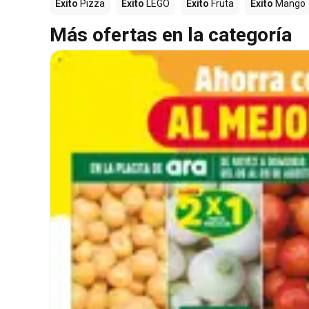
Éxito
Pizza
Éxito
LEGO
Éxito
Fruta
Éxito
Mango
Más ofertas en la categoría