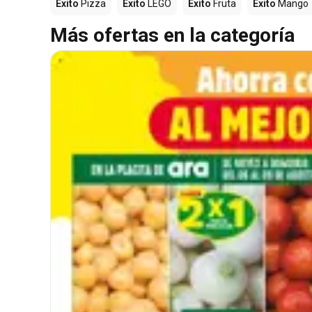
Éxito
Pizza
Éxito
LEGO
Éxito
Fruta
Éxito
Mango
Más ofertas en la categoría