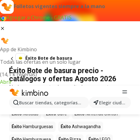
Folletos vigentes siempre a la mano
Agregar a Chrome - GRATIS
App de Kimbino
Éxito Bote de basura
Todas las ofertas en un solo lugar
Éxito Bote de basura precio -
(14,1 k reseñas)
catálogos y ofertas Agosto 2026
Abrir
No hemos encontrado resultados para este
término.
Más productos en tiendas Éxito
Buscar tiendas, categorías, productos...
Elegir ciudad
Éxito
Noticias
Éxito
Café
Éxito
Nintendo Switch
Éxito
Hamburguesas
Éxito
Ashwagandha
Éxito
Hamburguesa
Éxito
Pizza
Éxito
LEGO