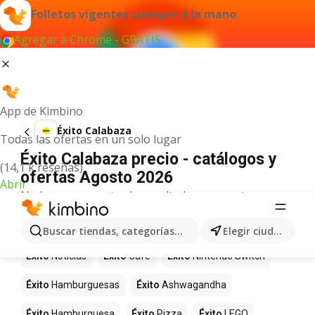
Folletos vigentes siempre a la mano
Agregar a Chrome - GRATIS
App de Kimbino
Éxito Calabaza
Todas las ofertas en un solo lugar
Éxito Calabaza precio - catálogos y
(14,1 k reseñas)
ofertas Agosto 2026
Abrir
No hemos encontrado resultados para este
término.
Más productos en tiendas Éxito
Buscar tiendas, categorías, productos...
Elegir ciudad
Éxito
Noticias
Éxito
Café
Éxito
Nintendo Switch
Éxito
Hamburguesas
Éxito
Ashwagandha
Éxito
Hamburguesa
Éxito
Pizza
Éxito
LEGO