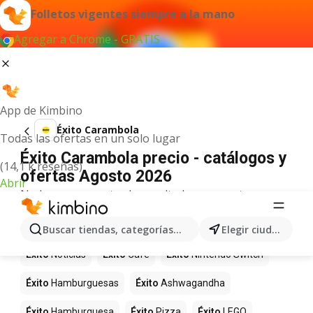
Folletos vigentes siempre a la mano
Agregar a Chrome - GRATIS
App de Kimbino
Éxito Carambola
Todas las ofertas en un solo lugar
Éxito Carambola precio - catálogos y
(14,1 k reseñas)
ofertas Agosto 2026
Abrir
No hemos encontrado resultados para este
término.
Más productos en tiendas Éxito
Buscar tiendas, categorías, productos...
Elegir ciudad
Éxito
Noticias
Éxito
Café
Éxito
Nintendo Switch
Éxito
Hamburguesas
Éxito
Ashwagandha
Éxito
Hamburguesa
Éxito
Pizza
Éxito
LEGO