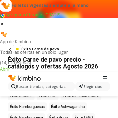
Folletos vigentes siempre a la mano
Agregar a Chrome - GRATIS
App de Kimbino
Éxito Carne de pavo
Todas las ofertas en un solo lugar
Éxito Carne de pavo precio -
(14,1 k reseñas)
catálogos y ofertas Agosto 2026
Abrir
No hemos encontrado resultados para este
término.
Más productos en tiendas Éxito
Buscar tiendas, categorías, productos...
Elegir ciudad
Éxito
Noticias
Éxito
Café
Éxito
Nintendo Switch
Éxito
Hamburguesas
Éxito
Ashwagandha
Éxito
Hamburguesa
Éxito
Pizza
Éxito
LEGO