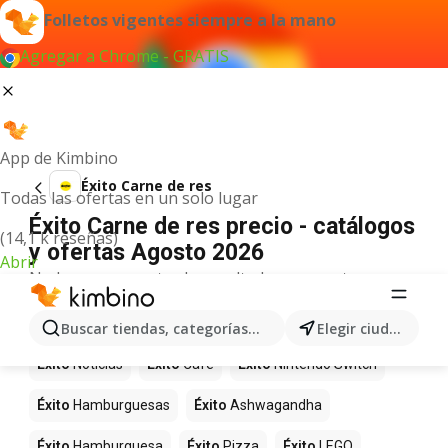
Folletos vigentes siempre a la mano
Agregar a Chrome - GRATIS
App de Kimbino
Éxito Carne de res
Todas las ofertas en un solo lugar
Éxito Carne de res precio - catálogos
(14,1 k reseñas)
y ofertas Agosto 2026
Abrir
No hemos encontrado resultados para este
término.
Más productos en tiendas Éxito
Buscar tiendas, categorías, productos...
Elegir ciudad
Éxito
Noticias
Éxito
Café
Éxito
Nintendo Switch
Éxito
Hamburguesas
Éxito
Ashwagandha
Éxito
Hamburguesa
Éxito
Pizza
Éxito
LEGO