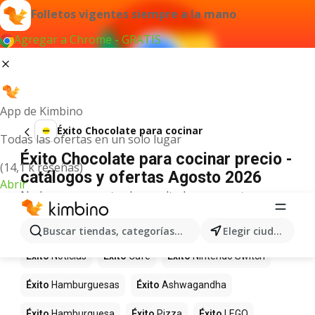
Folletos vigentes siempre a la mano
Agregar a Chrome - GRATIS
App de Kimbino
Éxito Chocolate para cocinar
Todas las ofertas en un solo lugar
Éxito Chocolate para cocinar precio -
(14,1 k reseñas)
catálogos y ofertas Agosto 2026
Abrir
No hemos encontrado resultados para este
término.
Más productos en tiendas Éxito
Buscar tiendas, categorías, productos...
Elegir ciudad
Éxito
Noticias
Éxito
Café
Éxito
Nintendo Switch
Éxito
Hamburguesas
Éxito
Ashwagandha
Éxito
Hamburguesa
Éxito
Pizza
Éxito
LEGO