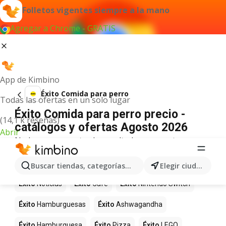
Folletos vigentes siempre a la mano
Agregar a Chrome - GRATIS
App de Kimbino
Éxito Comida para perro
Todas las ofertas en un solo lugar
Éxito Comida para perro precio -
(14,1 k reseñas)
catálogos y ofertas Agosto 2026
Abrir
No hemos encontrado resultados para este
término.
Más productos en tiendas Éxito
Buscar tiendas, categorías, productos...
Elegir ciudad
Éxito
Noticias
Éxito
Café
Éxito
Nintendo Switch
Éxito
Hamburguesas
Éxito
Ashwagandha
Éxito
Hamburguesa
Éxito
Pizza
Éxito
LEGO