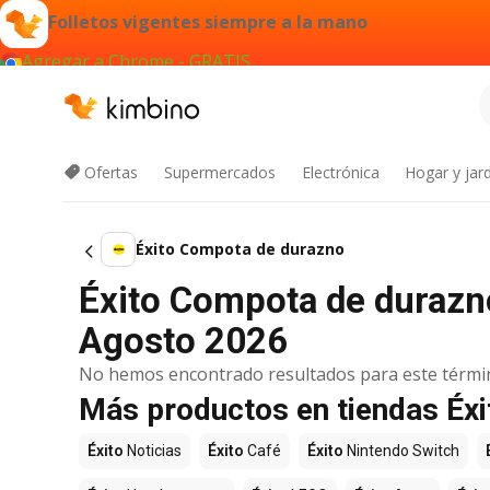
Folletos vigentes siempre a la mano
Agregar a Chrome - GRATIS
Ofertas
Supermercados
Electrónica
Hogar y jard
Éxito Compota de durazno
Éxito Compota de durazno
Agosto 2026
No hemos encontrado resultados para este térmi
Más productos en tiendas Éxi
Éxito
Noticias
Éxito
Café
Éxito
Nintendo Switch