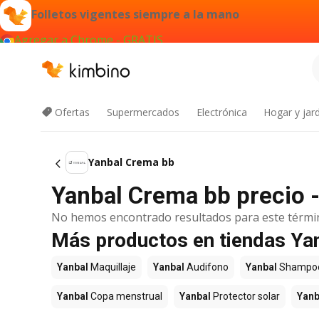
Folletos vigentes siempre a la mano
Agregar a Chrome - GRATIS
Ofertas
Supermercados
Electrónica
Hogar y jard
Yanbal Crema bb
Yanbal Crema bb precio -
No hemos encontrado resultados para este térmi
Más productos en tiendas Ya
Yanbal
Maquillaje
Yanbal
Audifono
Yanbal
Shampo
Yanbal
Copa menstrual
Yanbal
Protector solar
Yanb