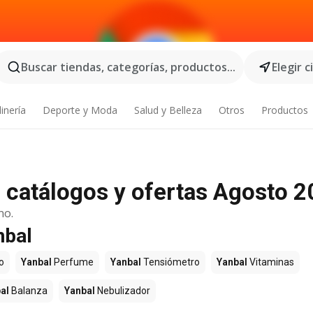
Buscar tiendas, categorías, productos...
Elegir 
inería
Deporte y Moda
Salud y Belleza
Otros
Productos
 catálogos y ofertas Agosto 
no.
nbal
o
Yanbal
Perfume
Yanbal
Tensiómetro
Yanbal
Vitaminas
al
Balanza
Yanbal
Nebulizador