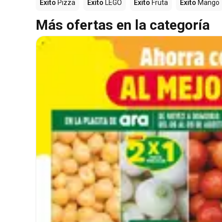
Éxito
Pizza
Éxito
LEGO
Éxito
Fruta
Éxito
Mango
Más ofertas en la categoría