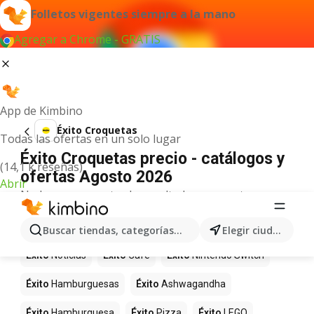
Folletos vigentes siempre a la mano
Agregar a Chrome - GRATIS
App de Kimbino
Éxito Croquetas
Todas las ofertas en un solo lugar
Éxito Croquetas precio - catálogos y
(14,1 k reseñas)
ofertas Agosto 2026
Abrir
No hemos encontrado resultados para este
término.
Más productos en tiendas Éxito
Buscar tiendas, categorías, productos...
Elegir ciudad
Éxito
Noticias
Éxito
Café
Éxito
Nintendo Switch
Éxito
Hamburguesas
Éxito
Ashwagandha
Éxito
Hamburguesa
Éxito
Pizza
Éxito
LEGO