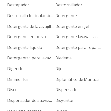
Destapador
Destornillador
Destornillador inalámbrico
Detergente
Detergente de lavavajillas
Detergente en gel
Detergente en polvo
Detergente lavavajillas
Detergente líquido
Detergente para ropa infantil
Detergentes para lavavajillas
Diadema
Digeridor
Dije
Dimmer luz
Diplomático de Mantua
Disco
Dispensador
Dispensador de suavizante
Disyuntor
Don Papa Barroco
Ducha