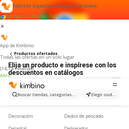
Folletos vigentes siempre a la mano
Agregar a Chrome - GRATIS
App de Kimbino
Productos ofertados
Todas las ofertas en un solo lugar
Elija un producto e inspírese con los
(14,1 k reseñas)
descuentos en catálogos
Abrir
A
B
C
D
E
F
G
H
I
J
K
Buscar tiendas, categorías, productos...
Elegir ciudad
N
O
P
Q
R
S
T
U
V
W
X
Decoración
Dedos de pescado
Delantal
Delineador