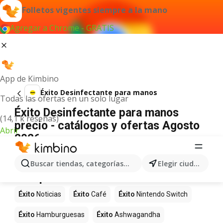
Folletos vigentes siempre a la mano
Agregar a Chrome - GRATIS
App de Kimbino
Éxito Desinfectante para manos
Todas las ofertas en un solo lugar
Éxito Desinfectante para manos
(14,1 k reseñas)
precio - catálogos y ofertas Agosto
Abrir
2026
No hemos encontrado resultados para este
término.
Buscar tiendas, categorías, productos...
Elegir ciudad
Más productos en tiendas Éxito
Éxito
Noticias
Éxito
Café
Éxito
Nintendo Switch
Éxito
Hamburguesas
Éxito
Ashwagandha