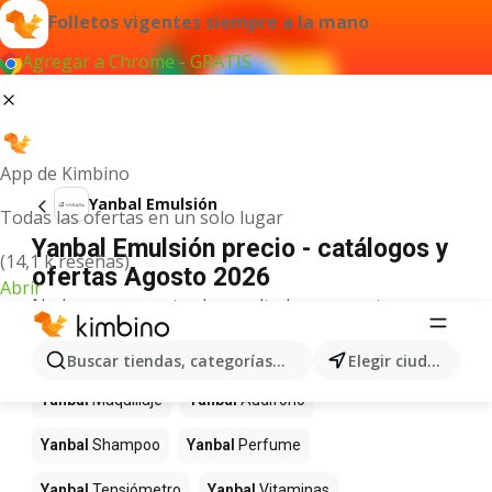
Folletos vigentes siempre a la mano
Agregar a Chrome - GRATIS
App de Kimbino
Yanbal Emulsión
Todas las ofertas en un solo lugar
Yanbal Emulsión precio - catálogos y
(14,1 k reseñas)
ofertas Agosto 2026
Abrir
No hemos encontrado resultados para este
término.
Más productos en tiendas Yanbal
Buscar tiendas, categorías, productos...
Elegir ciudad
Yanbal
Maquillaje
Yanbal
Audifono
Yanbal
Shampoo
Yanbal
Perfume
Yanbal
Tensiómetro
Yanbal
Vitaminas