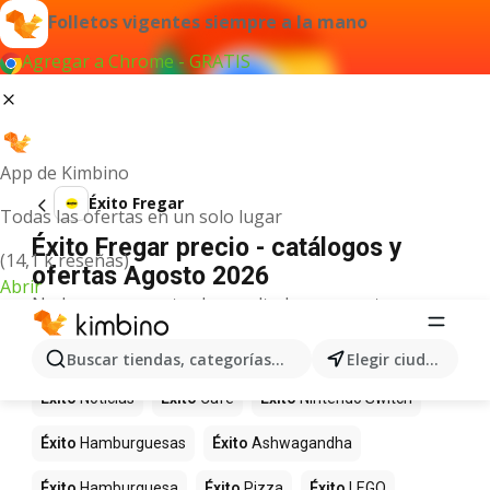
Folletos vigentes siempre a la mano
Agregar a Chrome - GRATIS
App de Kimbino
Éxito Fregar
Todas las ofertas en un solo lugar
Éxito Fregar precio - catálogos y
(14,1 k reseñas)
ofertas Agosto 2026
Abrir
No hemos encontrado resultados para este
término.
Más productos en tiendas Éxito
Buscar tiendas, categorías, productos...
Elegir ciudad
Éxito
Noticias
Éxito
Café
Éxito
Nintendo Switch
Éxito
Hamburguesas
Éxito
Ashwagandha
Éxito
Hamburguesa
Éxito
Pizza
Éxito
LEGO