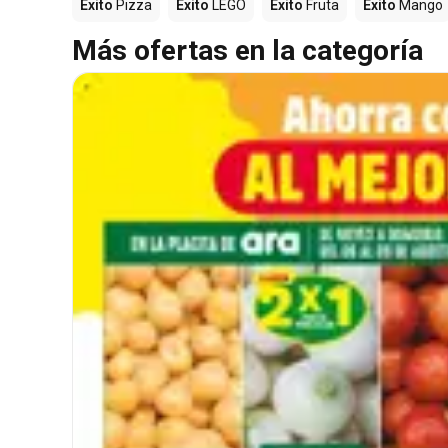
Éxito
Pizza
Éxito
LEGO
Éxito
Fruta
Éxito
Mango
Más ofertas en la categoría