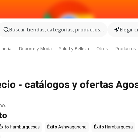
Buscar tiendas, categorías, productos...
Elegir 
inería
Deporte y Moda
Salud y Belleza
Otros
Productos
ecio - catálogos y ofertas Ago
no.
to
Éxito
Hamburguesas
Éxito
Ashwagandha
Éxito
Hamburguesa