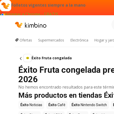
Folletos vigentes siempre a la mano
Agregar a Chrome - GRATIS
Ofertas
Supermercados
Electrónica
Hogar y jard
Éxito Fruta congelada
Éxito Fruta congelada pr
2026
No hemos encontrado resultados para este térmi
Más productos en tiendas Éxi
Éxito
Noticias
Éxito
Café
Éxito
Nintendo Switch