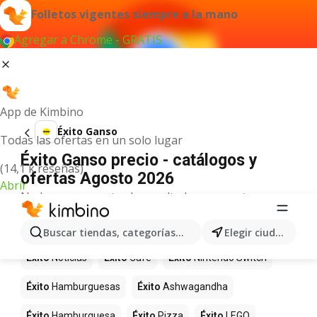
Folletos vigentes siempre a la mano
Agregar a Chrome - GRATIS
App de Kimbino
Éxito Ganso
Todas las ofertas en un solo lugar
Éxito Ganso precio - catálogos y
(14,1 k reseñas)
ofertas Agosto 2026
Abrir
No hemos encontrado resultados para este
término.
Más productos en tiendas Éxito
Buscar tiendas, categorías, productos...
Elegir ciudad
Éxito
Noticias
Éxito
Café
Éxito
Nintendo Switch
Éxito
Hamburguesas
Éxito
Ashwagandha
Éxito
Hamburguesa
Éxito
Pizza
Éxito
LEGO