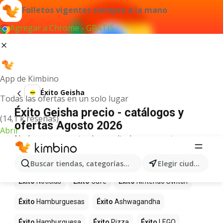
Folletos vigentes siempre a la mano
Agregar a Chrome - GRATIS
App de Kimbino
Éxito Geisha
Todas las ofertas en un solo lugar
Éxito Geisha precio - catálogos y
(14,1 k reseñas)
ofertas Agosto 2026
Abrir
No hemos encontrado resultados para este
término.
Más productos en tiendas Éxito
Buscar tiendas, categorías, productos...
Elegir ciudad
Éxito
Noticias
Éxito
Café
Éxito
Nintendo Switch
Éxito
Hamburguesas
Éxito
Ashwagandha
Éxito
Hamburguesa
Éxito
Pizza
Éxito
LEGO