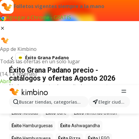
Folletos vigentes siempre a la mano
Agregar a Chrome - GRATIS
App de Kimbino
Éxito Grana Padano
Todas las ofertas en un solo lugar
Éxito Grana Padano precio -
(14,1 k reseñas)
catálogos y ofertas Agosto 2026
Abrir
No hemos encontrado resultados para este
término.
Más productos en tiendas Éxito
Buscar tiendas, categorías, productos...
Elegir ciudad
Éxito
Noticias
Éxito
Café
Éxito
Nintendo Switch
Éxito
Hamburguesas
Éxito
Ashwagandha
Éxito
Hamburguesa
Éxito
Pizza
Éxito
LEGO