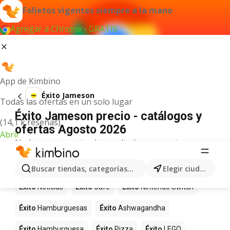
Folletos vigentes siempre a la mano
Agregar a Chrome - GRATIS
App de Kimbino
Éxito Jameson
Todas las ofertas en un solo lugar
Éxito Jameson precio - catálogos y
(14,1 k reseñas)
ofertas Agosto 2026
Abrir
No hemos encontrado resultados para este
término.
Más productos en tiendas Éxito
Buscar tiendas, categorías, productos...
Elegir ciudad
Éxito
Noticias
Éxito
Café
Éxito
Nintendo Switch
Éxito
Hamburguesas
Éxito
Ashwagandha
Éxito
Hamburguesa
Éxito
Pizza
Éxito
LEGO