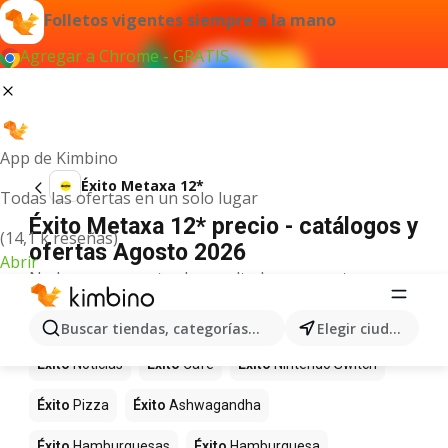
Folletos vigentes siempre a la mano
Agregar a Chrome - GRATIS
App de Kimbino
Éxito Metaxa 12*
Todas las ofertas en un solo lugar
Éxito Metaxa 12* precio - catálogos y
(14,1 k reseñas)
ofertas Agosto 2026
Abrir
No hemos encontrado resultados para este
término.
Más productos en tiendas Éxito
Buscar tiendas, categorías, productos...
Elegir ciudad
Éxito
Noticias
Éxito
Café
Éxito
Nintendo Switch
Éxito
Pizza
Éxito
Ashwagandha
Éxito
Hamburguesas
Éxito
Hamburguesa