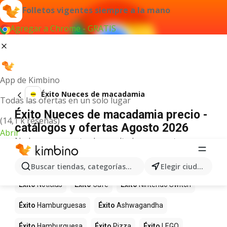
Folletos vigentes siempre a la mano
Agregar a Chrome - GRATIS
App de Kimbino
Éxito Nueces de macadamia
Todas las ofertas en un solo lugar
Éxito Nueces de macadamia precio -
(14,1 k reseñas)
catálogos y ofertas Agosto 2026
Abrir
No hemos encontrado resultados para este
término.
Más productos en tiendas Éxito
Buscar tiendas, categorías, productos...
Elegir ciudad
Éxito
Noticias
Éxito
Café
Éxito
Nintendo Switch
Éxito
Hamburguesas
Éxito
Ashwagandha
Éxito
Hamburguesa
Éxito
Pizza
Éxito
LEGO