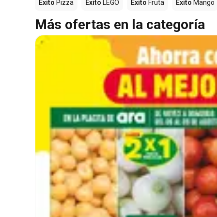
Éxito
Pizza
Éxito
LEGO
Éxito
Fruta
Éxito
Mango
Más ofertas en la categoría