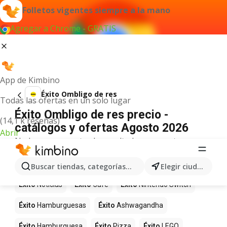
Folletos vigentes siempre a la mano
Agregar a Chrome - GRATIS
App de Kimbino
Éxito Ombligo de res
Todas las ofertas en un solo lugar
Éxito Ombligo de res precio -
(14,1 k reseñas)
catálogos y ofertas Agosto 2026
Abrir
No hemos encontrado resultados para este
término.
Más productos en tiendas Éxito
Buscar tiendas, categorías, productos...
Elegir ciudad
Éxito
Noticias
Éxito
Café
Éxito
Nintendo Switch
Éxito
Hamburguesas
Éxito
Ashwagandha
Éxito
Hamburguesa
Éxito
Pizza
Éxito
LEGO