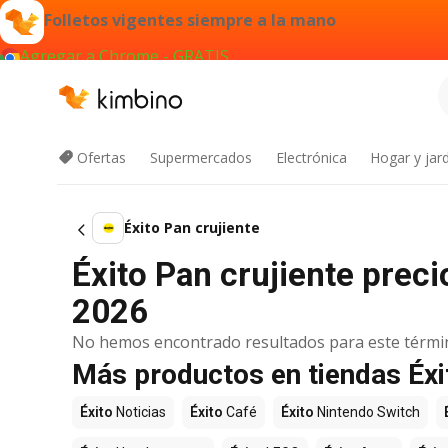
Folletos vigentes siempre a la mano
Agregar a Chrome - GRATIS
Ofertas
Supermercados
Electrónica
Hogar y jard
Éxito Pan crujiente
Éxito Pan crujiente preci
2026
No hemos encontrado resultados para este térmi
Más productos en tiendas Éxi
Éxito
Noticias
Éxito
Café
Éxito
Nintendo Switch