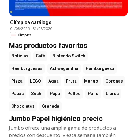
Olímpica catálogo
01/08/2026
-
31/08/2026
Olímpica
Más productos favoritos
Noticias
Café
Nintendo Switch
Hamburguesas
Ashwagandha
Hamburguesa
Pizza
LEGO
Agua
Fruta
Mango
Coronas
Papas
Sushi
Papa
Pollos
Pollo
Libros
Chocolates
Granada
Jumbo Papel higiénico precio
Jumbo ofrece una amplia gama de productos a
precios con descuento, y esta semana también