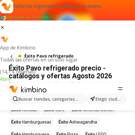
Folletos vigentes siempre a la mano
Agregar a Chrome - GRATIS
App de Kimbino
Éxito Pavo refrigerado
Todas las ofertas en un solo lugar
Éxito Pavo refrigerado precio -
(14,1 k reseñas)
catálogos y ofertas Agosto 2026
Abrir
No hemos encontrado resultados para este
término.
Más productos en tiendas Éxito
Buscar tiendas, categorías, productos...
Elegir ciudad
Éxito
Noticias
Éxito
Café
Éxito
Nintendo Switch
Éxito
Hamburguesas
Éxito
Ashwagandha
Éxito
Hamburguesa
Éxito
Pizza
Éxito
LEGO