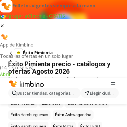
Folletos vigentes siempre a la mano
Agregar a Chrome - GRATIS
App de Kimbino
Éxito Pimienta
Todas las ofertas en un solo lugar
Éxito Pimienta precio - catálogos y
(14,1 k reseñas)
ofertas Agosto 2026
Abrir
No hemos encontrado resultados para este
término.
Más productos en tiendas Éxito
Buscar tiendas, categorías, productos...
Elegir ciudad
Éxito
Noticias
Éxito
Café
Éxito
Nintendo Switch
Éxito
Hamburguesas
Éxito
Ashwagandha
Éxito
Hamburguesa
Éxito
Pizza
Éxito
LEGO