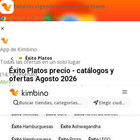
Folletos vigentes siempre a la mano
Agregar a Chrome - GRATIS
App de Kimbino
Éxito Platos
Todas las ofertas en un solo lugar
Éxito Platos precio - catálogos y
(14,1 k reseñas)
ofertas Agosto 2026
Abrir
No hemos encontrado resultados para este
término.
Más productos en tiendas Éxito
Buscar tiendas, categorías, productos...
Elegir ciudad
Éxito
Noticias
Éxito
Café
Éxito
Nintendo Switch
Éxito
Hamburguesas
Éxito
Ashwagandha
Éxito
Hamburguesa
Éxito
Pizza
Éxito
LEGO