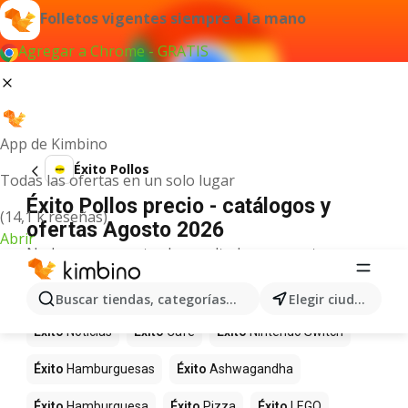
Folletos vigentes siempre a la mano
Agregar a Chrome - GRATIS
App de Kimbino
Éxito Pollos
Todas las ofertas en un solo lugar
Éxito Pollos precio - catálogos y
(14,1 k reseñas)
ofertas Agosto 2026
Abrir
No hemos encontrado resultados para este
término.
Más productos en tiendas Éxito
Buscar tiendas, categorías, productos...
Elegir ciudad
Éxito
Noticias
Éxito
Café
Éxito
Nintendo Switch
Éxito
Hamburguesas
Éxito
Ashwagandha
Éxito
Hamburguesa
Éxito
Pizza
Éxito
LEGO