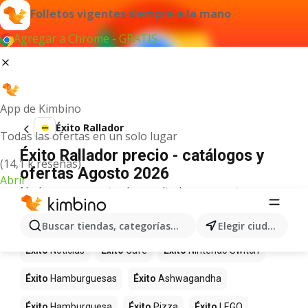
Folletos vigentes siempre a la mano
Agregar a Chrome - GRATIS
App de Kimbino
Éxito Rallador
Todas las ofertas en un solo lugar
Éxito Rallador precio - catálogos y
(14,1 k reseñas)
ofertas Agosto 2026
Abrir
No hemos encontrado resultados para este
término.
Más productos en tiendas Éxito
Buscar tiendas, categorías, productos...
Elegir ciudad
Éxito
Noticias
Éxito
Café
Éxito
Nintendo Switch
Éxito
Hamburguesas
Éxito
Ashwagandha
Éxito
Hamburguesa
Éxito
Pizza
Éxito
LEGO